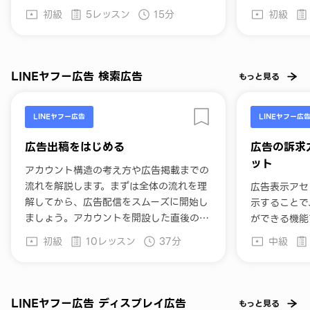
初級
5レッスン
15分
初級
LINEヤフー広告 検索広告
もっと見る
LINEヤフー広告
LINEヤフー広
広告出稿をはじめる
広告の訴求
ット
アカウント構造の考え方や広告掲載までの
流れを解説します。まずは全体の流れを理
広告表示アセ
解してから、広告配信をスムーズに開始し
示することで
ましょう。アカウントを開設した直後の方
ができる機能
におすすめです。
示アセットの
初級
10レッスン
37分
中級
アセットの設
方法について
フー広告を始
したい方にお
LINEヤフー広告 ディスプレイ広告
もっと見る