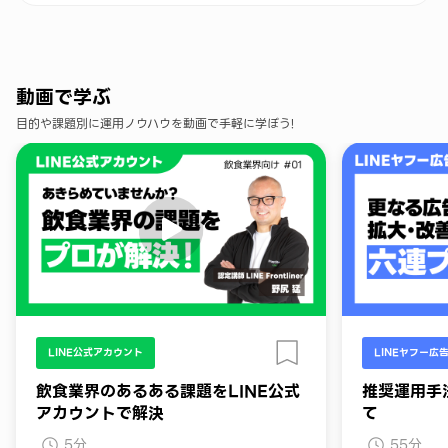
動画で学ぶ
目的や課題別に運用ノウハウを動画で手軽に学ぼう!
LINE公式アカウント
LINEヤフー広
飲食業界のあるある課題をLINE公式
推奨運用手
アカウントで解決
て
5分
55分