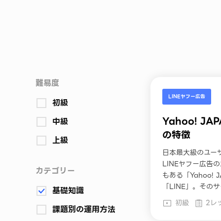
難易度
LINEヤフー広告
初級
Yahoo! JA
中級
の特徴
上級
日本最大級のユー
LINEヤフー広告
カテゴリー
もある「Yahoo! 
「LINE」。その
基礎知識
徴、ユーザー層に
初級
2レ
課題別の運用方法
をご紹介します。