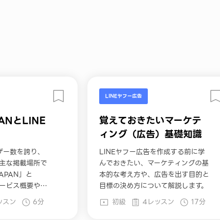
LINEヤフー広告
PANとLINE
覚えておきたいマーケテ
ィング（広告）基礎知識
ザー数を誇り、
LINEヤフー広告を作成する前に学
の主な掲載場所で
んでおきたい、マーケティングの基
JAPAN」と
本的な考え方や、広告を出す目的と
サービス概要や特
目標の決め方について解説します。
ついて、基本情報
ッスン
6分
初級
4レッスン
17分