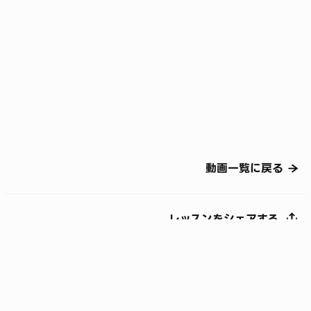
動画一覧に戻る
レッスンをシェアする
©
LY Corporation
利用規約とポリシー
LINEヤフー株式会社