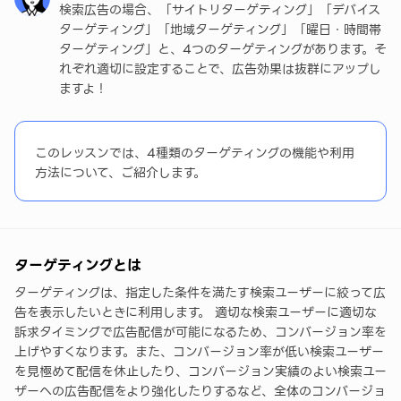
検索広告の場合、「サイトリターゲティング」「デバイス
ターゲティング」「地域ターゲティング」「曜日・時間帯
曜日・時間帯ターゲティングを設定する
ターゲティング」と、4つのターゲティングがあります。そ
れぞれ適切に設定することで、広告効果は抜群にアップし
パフォーマンスレポートで、ターゲティングの配信実
ますよ！
績を確認する
まとめ
このレッスンでは、4種類のターゲティングの機能や利用
方法について、ご紹介します。
ターゲティングとは
ターゲティングは、指定した条件を満たす検索ユーザーに絞って広
告を表示したいときに利用します。 適切な検索ユーザーに適切な
訴求タイミングで広告配信が可能になるため、コンバージョン率を
上げやすくなります。また、コンバージョン率が低い検索ユーザー
を見極めて配信を休止したり、コンバージョン実績のよい検索ユー
ザーへの広告配信をより強化したりするなど、全体のコンバージョ