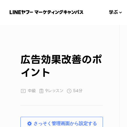
学ぶ
広告効果改善のポ
イント
中級
9レッスン
54分
さっそく管理画面から設定する