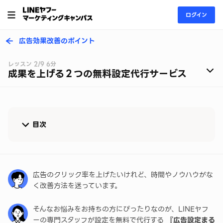
ログイン
広告効果改善のポイント
レッスン 2/9 6分
成果を上げる２つの無料設定代行サービス
目次
広告設定まるっとおまかせサービスとは
広告設定まるっとおまかせサービスの内容
広告のクリック率を上げたいけれど、時間やノウハウがな
く改善方法を迷っています。
追加キャンペーンおまかせパックとは
そんなお悩みをお持ちの方にぴったりなのが、LINEヤフ
追加キャンペーンおまかせパックの内容
ーの専門スタッフが設定を無料で代行する
『広告設定まる