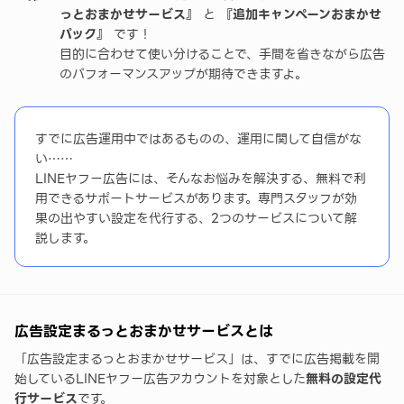
っとおまかせサービス』
と
『追加キャンペーンおまかせ
ご注意事項
パック』
です！
目的に合わせて使い分けることで、手間を省きながら広告
まとめ
のパフォーマンスアップが期待できますよ。
すでに広告運用中ではあるものの、運用に関して自信がな
い……
LINEヤフー広告には、そんなお悩みを解決する、無料で利
用できるサポートサービスがあります。専門スタッフが効
果の出やすい設定を代行する、2つのサービスについて解
説します。
広告設定まるっとおまかせサービスとは
「広告設定まるっとおまかせサービス」は、すでに広告掲載を開
始しているLINEヤフー広告アカウントを対象とした
無料の設定代
行サービス
です。