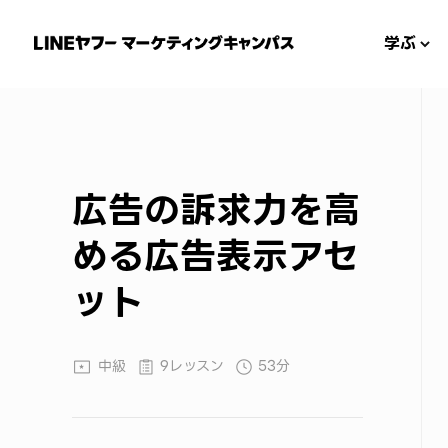
学ぶ
広告の訴求力を高
める広告表示アセ
ット
中級
9レッスン
53分