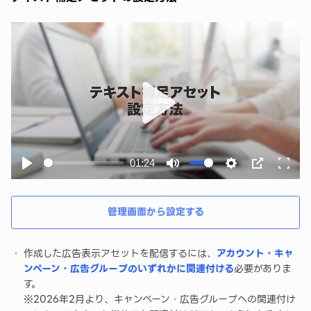
Play
01:24
Play
Mute
Settings
PIP
Enter
fullsc
管理画面から設定する
作成した広告表示アセットを配信するには、
アカウント・キャ
ンペーン・広告グループのいずれかに関連付ける
必要がありま
す。
※2026年2月より、キャンペーン・広告グループへの関連付け