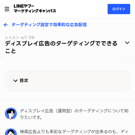
ログイン
ターゲティング設定で効率的な広告配信
レッスン 4/7 3分
ディスプレイ広告のターゲティングでできる
こと
目次
ディスプレイ広告（運用型）で設定できるターゲティ
ングとは
ディスプレイ広告（運用型）のターゲティングについて知
認知獲得から購入・リピートに至るまでの購買プロ
りたいです。
セス全体に対応可
検索広告よりも多彩なターゲティングが出来るのも、ディ
オーディエンスリストターゲティングを極めてディス