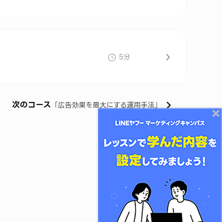
5分
次のコース
「
広告効果を最大にする運用手法
」
コースをシェアする