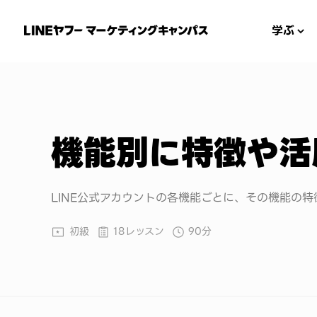
学ぶ
機能別に特徴や活
LINE公式アカウントの各機能ごとに、その機能の
初級
18レッスン
90分