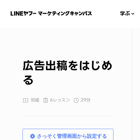
学ぶ
広告出稿をはじめ
る
初級
6レッスン
29分
さっそく管理画面から設定する