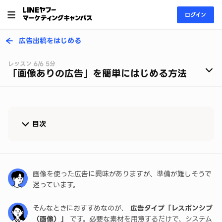
ログイン
広告出稿をはじめる
レッスン 6/6 5分
「画像ありの広告」を簡単にはじめる方法
目次
レスポンシブ広告なら、画像を使った広告を手軽に
作成できます
画像を使った広告に興味がありますが、準備が難しそうで
入稿可能な画像は？
迷っています。
簡単に画像を作成するなら「LINE CreativeLab」が
そんなときにおすすめなのが、
広告タイプ「レスポンシブ
おすすめ！
（画像）」
です。必要な素材を用意するだけで、システム