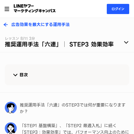
ログイン
広告効果を最大にする運用手法
レッスン 8/11 3分
推奨運用手法「六連」│ STEP3 効果効率
目次
効果効率における重要指標
サイトリターゲティングのメリット
推奨運用手法「六連」のSTEP3では何が重要になります
か？
対象外キーワードのメリット
「STEP1 基盤構築」、「STEP2 最適入札」に続く
まとめ
「STEP3：効果効率」では、パフォーマンス向上のために