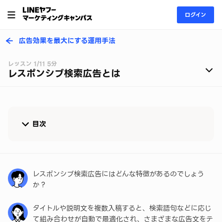
ログイン
広告効果を最大にする運用手法
レッスン 1/11 5分
レスポンシブ検索広告とは
目次
レスポンシブ検索広告とは
レスポンシブ検索広告のメリット
レスポンシブ検索広告にはどんな特徴があるのでしょう
か？
入稿できるアセット数と表示位置の固定
タイトルや説明文を複数入稿すると、検索語句などに応じ
まとめ
て組み合わせが自動で最適化され、さまざまな広告文をテ