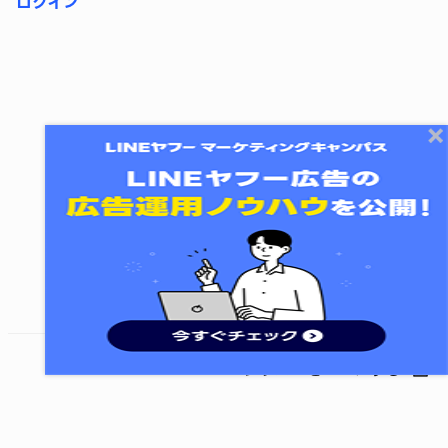
ログイン
終了する
次のレッスンに進む
レッスンをシェアする