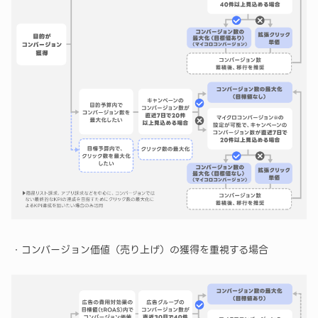
・コンバージョン価値（売り上げ）の獲得を重視する場合