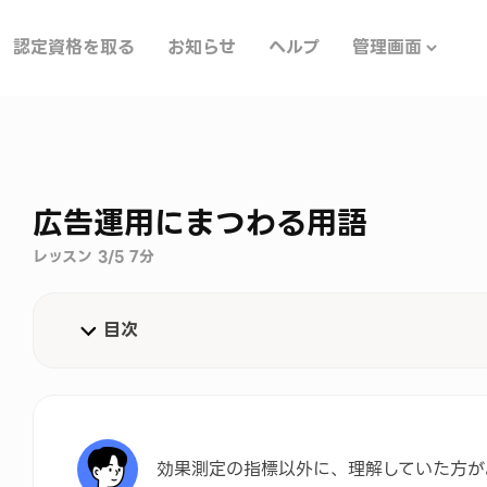
認定資格を取る
お知らせ
ヘルプ
管理画面
広告運用にまつわる用語
レッスン 3/5 7分
目次
頻出用語① インターネットにまつわる用語
頻出用語② アクセス解析にまつわる用語
効果測定の指標以外に、理解していた方が
頻出用語③ 広告接触にまつわる用語