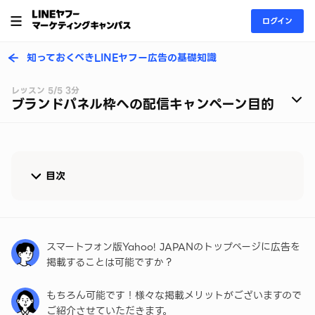
ログイン
知っておくべきLINEヤフー広告の基礎知識
レッスン 5/5 3分
ブランドパネル枠への配信キャンペーン目的
目次
スマートフォン版ブランドパネル枠とプライムカバー
枠とは？
スマートフォン版Yahoo! JAPANのトップページに広告を
コンバージョン獲得やサイト誘導に！期待できる広告
掲載することは可能ですか？
効果は？
もちろん可能です！様々な掲載メリットがございますので
出稿目的にあわせてキャンペーン目的を選択
ご紹介させていただきます。