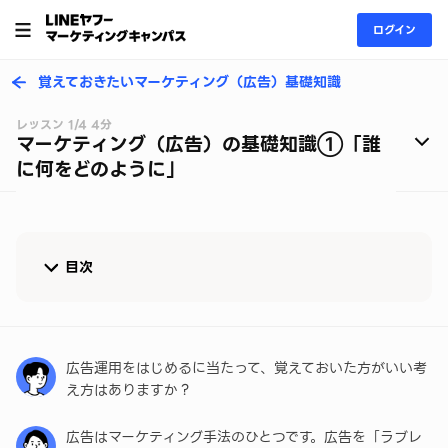
ログイン
覚えておきたいマーケティング（広告）基礎知識
レッスン 1/4 4分
マーケティング（広告）の基礎知識➀「誰
に何をどのように」
目次
「誰に、何を、どのように」を明確に
誰に：ターゲットを明確化することが重要
広告運用をはじめるに当たって、覚えておいた方がいい考
え方はありますか？
何を：ターゲットが求めているものとは？
広告はマーケティング手法のひとつです。広告を「ラブレ
どのように：ターゲットへの適切なアプローチ方法