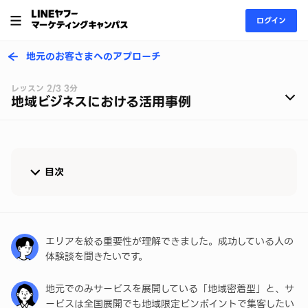
ログイン
地元のお客さまへのアプローチ
レッスン 2/3 3分
地域ビジネスにおける活用事例
目次
事例➀地域密着型 「住まいのトラブル解決サービ
ス」集客の悩みを解消
エリアを絞る重要性が理解できました。成功している人の
事例②特定エリア集中型 「地方セミナー」高タイパ
体験談を聞きたいです。
の集客を実現
地元でのみサービスを展開している「地域密着型」と、サ
まとめ
ービスは全国展開でも地域限定ピンポイントで集客したい