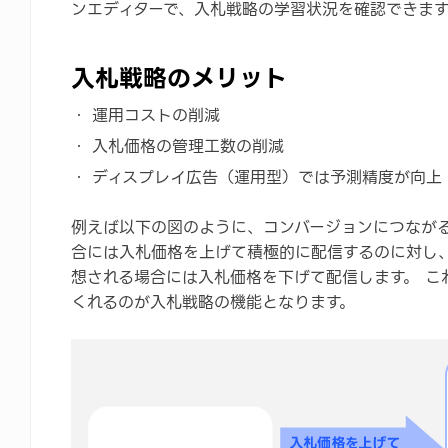
ンエディターで、入札戦略の学習状況を確認できます
入札戦略のメリット
運用コストの削減
入札価格の管理工数の削減
ディスプレイ広告（運用型）では予測精度が向上
例えば以下の図のように、コンバージョンにつなが
合には入札価格を上げて積極的に配信するのに対し
想される場合には入札価格を下げて配信します。 こ
くれるのが入札戦略の機能となります。