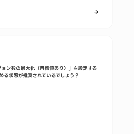
ジョン数の最大化（目標値あり）」を設定する
める状態が推奨されているでしょう？