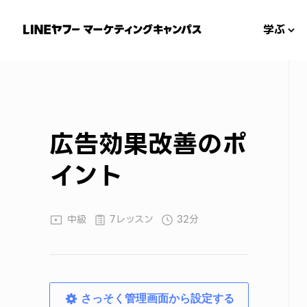
学ぶ
広告効果改善のポ
イント
中級
7レッスン
32分
さっそく管理画面から設定する