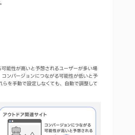
。
る可能性が高いと予想されるユーザーが多い場
、コンバージョンにつながる可能性が低いと予
れらを手動で設定しなくても、自動で調整して