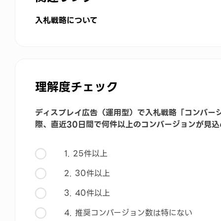
入札戦略について
理解度チェック
ディスプレイ広告（運用型）で入札戦略「コンバー
際、直近30日間で何件以上のコンバージョンが見込
1. 25件以上
2. 30件以上
3. 40件以上
4. 推奨コンバージョン数は特にない