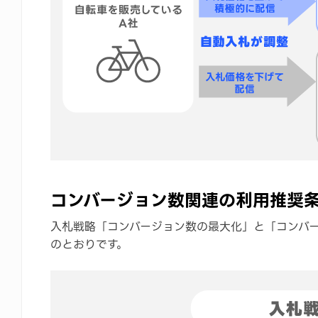
コンバージョン数関連の利用推奨
入札戦略「コンバージョン数の最大化」と「コンバ
のとおりです。