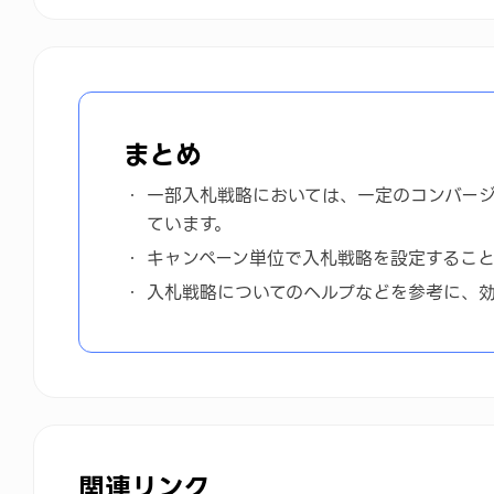
まとめ
一部入札戦略においては、一定のコンバー
ています。
キャンペーン単位で入札戦略を設定すること
入札戦略についてのヘルプなどを参考に、
関連リンク