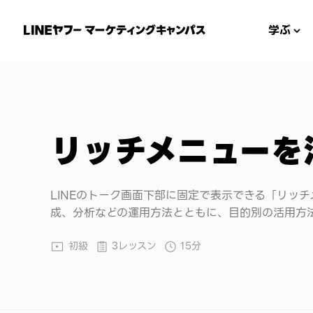
学ぶ
リッチメニューを
LINEのトーク画面下部に固定で表示できる「リッ
成、分析などの運用方法とともに、目的別の活用方
初級
3レッスン
15分