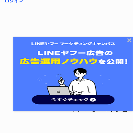
ログイン
終了する
次のレッスンに進む
レッスンをシェアする