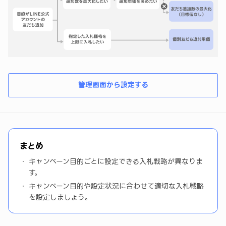
管理画面から設定する
まとめ
キャンペーン目的ごとに設定できる入札戦略が異なりま
す。
キャンペーン目的や設定状況に合わせて適切な入札戦略
を設定しましょう。