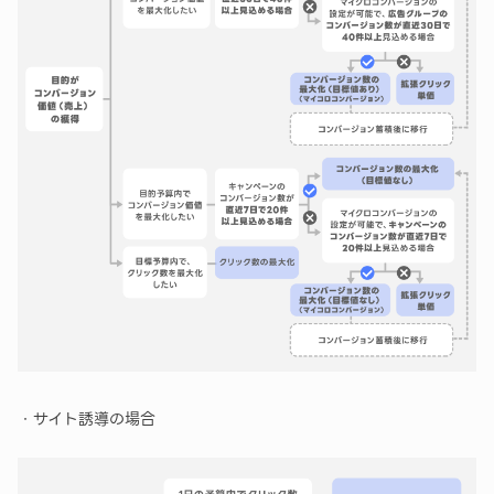
・サイト誘導の場合