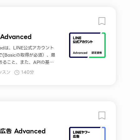
dvanced
cedは、LINE公式アカウント
(Basicの取得が必須）、最
ること、また、APIの基礎
資格です。本コースでは、学
ッスン
140分
講・受験いただけます。
広告 Advanced