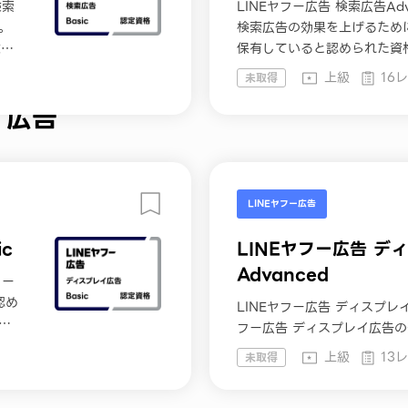
検索
LINEヤフー広告 検索広告Ad
。
検索広告の効果を上げるため
験い
保有していると認められた資
コンテンツと認定資格を受講
上級
16
未取得
イ広告
LINEヤフー広告
c
LINEヤフー広告 デ
Advanced
フー
認め
LINEヤフー広告 ディスプレイ
資
フー広告 ディスプレイ広告
能や運用の知識を保有してい
上級
13
未取得
コースでは、学習コンテンツ
だけます。