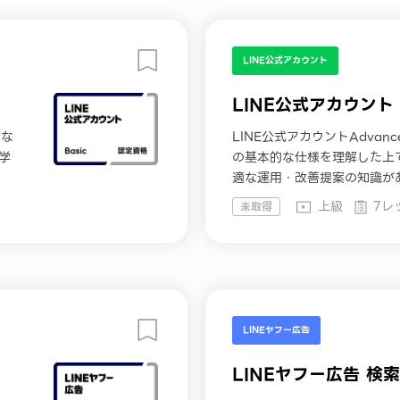
LINE公式アカウント
LINE公式アカウント A
的な
LINE公式アカウントAdvan
学
の基本的な仕様を理解した上で
適な運用・改善提案の知識があ
知識があることを認められた
上級
7レ
未取得
習コンテンツと認定資格を受
LINEヤフー広告
LINEヤフー広告 検索