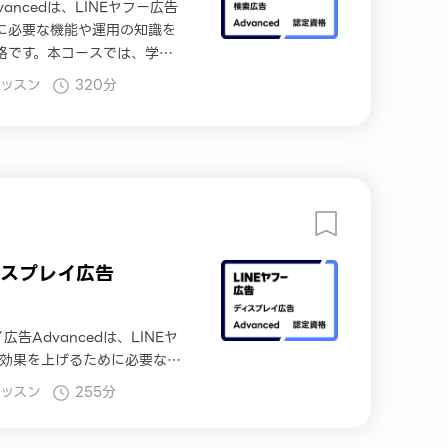
vancedは、LINEヤフー広告
に必要な機能や運用の知識を
格です。本コースでは、学習
・受験いただけます。
レッスン
320分
ィスプレイ広告
広告Advancedは、LINEヤ
の効果を上げるために必要な機
ると認められた資格です。本
レッスン
255分
と認定資格を受講・受験いた