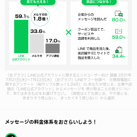
（左グラフ）LINE公式アカウントに関するエンドユーザー向け 調査 2021年
7月21日(水)〜7月22日(木) （右グラフ）LINEヤフー社調べ ※携帯電話に
関するアンケート（総サンプル数 n＝2,060） Q.あなたが感じる、企業や店
舗の「LINE公式アカウント」からメッセージを 受け取ることの良さについ
て、あてはまるものをお選び下さい。 （回答はとても感じる、やや感じる、
あまりそう感じない、 まったくそう感じない）から選択
メッセージの料金体系をおさらいしよう！