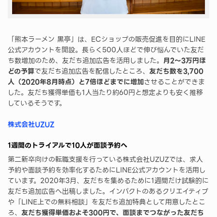
「熊本ラーメン 黒亭」は、ECショップの販売促進を目的にLINE
公式アカウントを開設。長らく500人ほどで伸び悩んでいた友だ
ち数増加のため、友だち追加広告を活用しました。
月2～3万円ほ
どの予算
で友だち追加広告を配信したところ、
友だち数を3,700
人（2020年8月時点）と7倍ほどまでに増加
させることができま
した。友だち獲得単価も1人当たり約60円と想定よりも安く推移
しているそうです。
株式会社UZUZ
1週間のトライアルで10人が面談予約へ
第二新卒向けの転職支援を行っている株式会社UZUZでは、求人
予約や面談予約を効率化するためにLINE公式アカウントを活用し
ています。2020年3月、友だちを集めるために1週間だけ試験的に
友だち追加広告へ出稿しました。インパクトのあるクリエイティブ
や「LINE上での無料相談」を友だち追加特典として用意したとこ
ろ、
友だち獲得単価およそ300円で、面談までつながった友だち