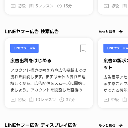
初級
5レッスン
15分
初級
LINEヤフー広告 検索広告
もっと見る
LINEヤフー広告
LINEヤフー広
広告出稿をはじめる
広告の訴求
ット
アカウント構造の考え方や広告掲載までの
流れを解説します。まずは全体の流れを理
広告表示アセ
解してから、広告配信をスムーズに開始し
示することで
ましょう。アカウントを開設した直後の方
ができる機能
におすすめです。
示アセットの
初級
10レッスン
37分
中級
アセットの設
方法について
フー広告を始
したい方にお
LINEヤフー広告 ディスプレイ広告
もっと見る