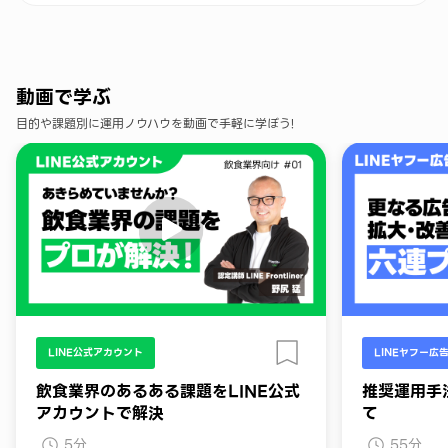
動画で学ぶ
目的や課題別に運用ノウハウを動画で手軽に学ぼう!
LINE公式アカウント
LINEヤフー広
飲食業界のあるある課題をLINE公式
推奨運用手
アカウントで解決
て
5分
55分